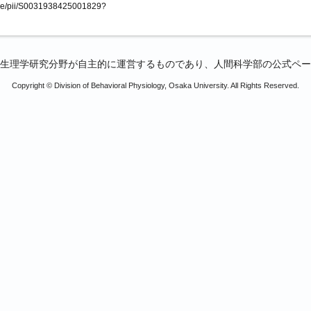
icle/pii/S0031938425001829?
生理学研究分野が自主的に運営するものであり、人間科学部の公式ペー
Copyright © Division of Behavioral Physiology, Osaka University. All Rights Reserved.