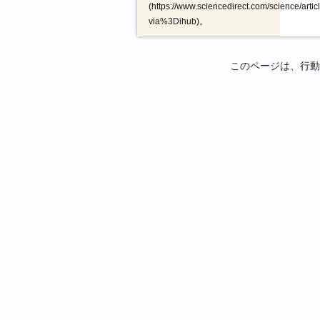
(https://www.sciencedirect.com/science/art
via%3Dihub)。
このページは、行動