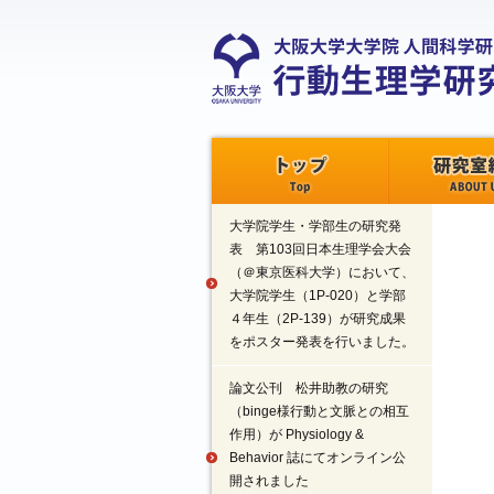
トップ
研究室紹介
大学院学生・学部生の研究発
表 第103回日本生理学会大会
（＠東京医科大学）において、
大学院学生（1P-020）と学部
４年生（2P-139）が研究成果
をポスター発表を行いました。
論文公刊 松井助教の研究
（binge様行動と文脈との相互
作用）が Physiology &
Behavior 誌にてオンライン公
開されました